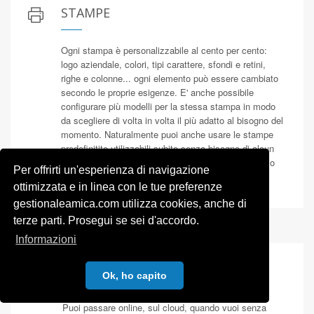
STAMPE
Ogni stampa è personalizzabile al cento per cento:
logo aziendale, colori, tipi carattere, sfondi e retini,
righe e colonne... ogni elemento può essere cambiato
secondo le proprie esigenze. E' anche possibile
configurare più modelli per la stessa stampa in modo
da scegliere di volta in volta il più adatto al bisogno del
momento. Naturalmente puoi anche usare le stampe
predefinitite utilizzabili subito senza bisogno di alcun
intervento. Per risparmiare carta puoi creare il PDF o
Per offrirti un'esperienza di navigazione
l'immagine di ogni stampa e/o inviarle per mail.
ottimizzata e in linea con le tue preferenze
gestionaleamica.com utilizza cookies, anche di
terze parti. Prosegui se sei d'accordo.
Informazioni
CLOUD OPPURE DISCONNESSO
Ok, ho capito
Puoi passare online, sul cloud, quando vuoi senza