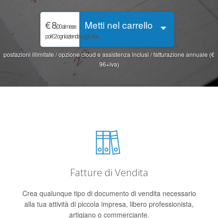
€ 8
Metti nel carrello
,00
al mese
poi € 2 ogni azienda aggiuntiva
;
postazioni illimitate / opzione cloud e assistenza inclusi / fatturazione annuale (€
96+iva)
Fatture di Vendita
Crea qualunque tipo di documento di vendita necessario
alla tua attività di piccola impresa, libero professionista,
artigiano o commerciante.