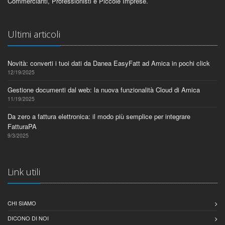
Commercianti, Professionisti e Piccole Imprese.
Ultimi articoli
Novità: converti i tuoi dati da Danea EasyFatt ad Amica in pochi click
12/19/2025
Gestione documenti dal web: la nuova funzionalità Cloud di Amica
11/19/2025
Da zero a fattura elettronica: il modo più semplice per integrare
FatturaPA
9/3/2025
Link utili
CHI SIAMO
DICONO DI NOI