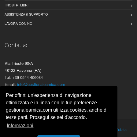
I NOSTRI LIBRI
ASSISTENZA & SUPPORTO
LAVORA CON NOI
Contattaci
Via Trieste 90/A
48122 Ravenna (RA)
Tel: +39 0544 406034
Email:
info@gestionaleamica.com
P.IVA 01180680397 - REA RA-126138
Per offrirti un'esperienza di navigazione
ottimizzata e in linea con le tue preferenze
gestionaleamica.com utilizza cookies, anche di
terze parti. Prosegui se sei d'accordo.
Informazioni
2026 © CIR 2000. Tutti i diritti riservati.
Termini e Condizioni
|
Tutela
della Privacy
|
Note legali